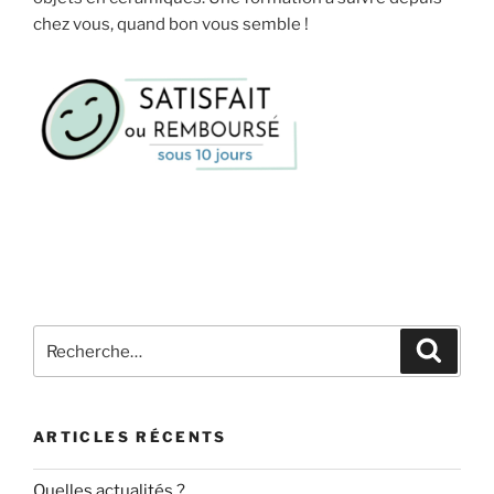
chez vous, quand bon vous semble !
Recherche
Recher
pour
:
ARTICLES RÉCENTS
Quelles actualités ?