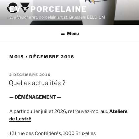
Aller
EV – PORCELAINE
au
Eve Vaucheret, porcelain artist, Brussels BELGIUM
contenu
principal
Menu
MOIS :
DÉCEMBRE 2016
PUBLIÉ
2 DÉCEMBRE 2016
LE
Quelles actualités ?
— DÉMÉNAGEMENT —
A partir du 1er juillet 2026, retrouvez-moi aux
Ateliers
de Lestré
121 rue des Confédérés, 1000 Bruxelles