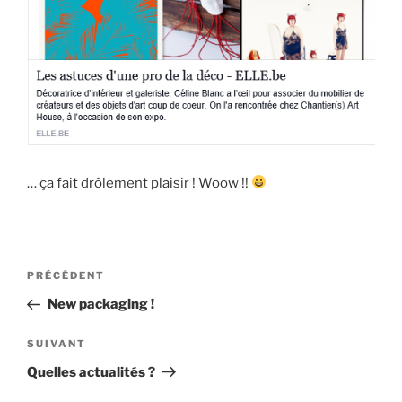
… ça fait drôlement plaisir ! Woow !!
Navigation
Article
PRÉCÉDENT
de
précédent
New packaging !
l’article
Article
SUIVANT
suivant
Quelles actualités ?