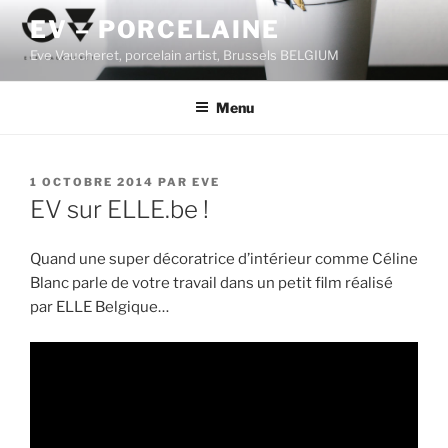
Aller
EV – PORCELAINE
au
Eve Vaucheret, porcelain artist, Brussels BELGIUM
contenu
principal
Menu
PUBLIÉ
1 OCTOBRE 2014
PAR
EVE
LE
EV sur ELLE.be !
Quand une super décoratrice d’intérieur comme Céline
Blanc parle de votre travail dans un petit film réalisé
par ELLE Belgique…