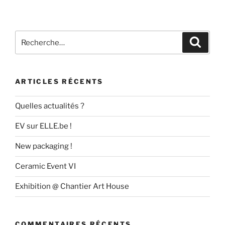
Recherche
Recher
pour
:
ARTICLES RÉCENTS
Quelles actualités ?
EV sur ELLE.be !
New packaging !
Ceramic Event VI
Exhibition @ Chantier Art House
COMMENTAIRES RÉCENTS