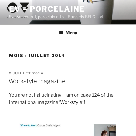
Aller
EV – PORCELAINE
au
Eve Vaucheret, porcelain artist, Brussels BELGIUM
contenu
principal
Menu
MOIS :
JUILLET 2014
PUBLIÉ
2 JUILLET 2014
LE
Workstyle magazine
You are not hallucinating : I am on page 124 of the
international magazine ‘
Workstyle
‘ !