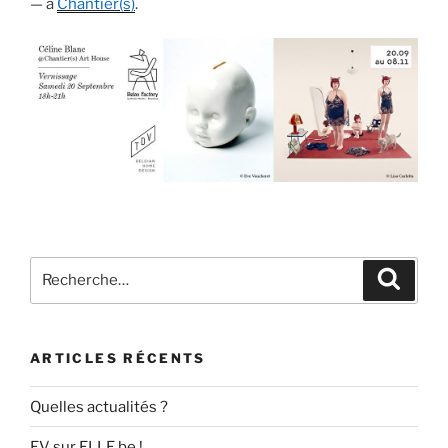
— à
Chantier(s)
.
Recherche
Recher
pour
:
ARTICLES RÉCENTS
Quelles actualités ?
EV sur ELLE.be !