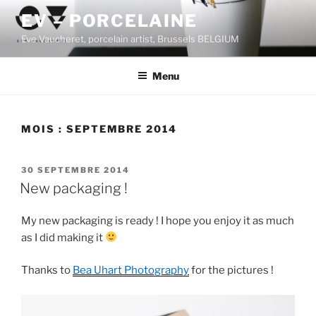
Aller
EV – PORCELAINE
au
Eve Vaucheret, porcelain artist, Brussels BELGIUM
contenu
principal
Menu
MOIS :
SEPTEMBRE 2014
PUBLIÉ
30 SEPTEMBRE 2014
LE
New packaging !
My new packaging is ready ! I hope you enjoy it as much
as I did making it
Thanks to
Bea Uhart Photography
for the pictures !