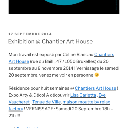
PUBLIÉ
17 SEPTEMBRE 2014
LE
Exhibition @ Chantier Art House
Mon travail est exposé par Céline Blanc au
Chantiers
Art House
(rue du Bailli, 47 / 1050 Bruxelles) du 20
septembre au 8 novembre 2014 ! Vernissage le samedi
20 septembre, venez me voir en personne
Résidence pour huit semaines @
Chantiers Art House
!
Expo Arty & Déco! A découvrir
Lisa Carletta
,
Eve
Vaucheret
,
Tenue de Ville
,
maison moutte by relax
factory
! VERNISSAGE : Samedi 20 Septembre 18h –
21h !!!